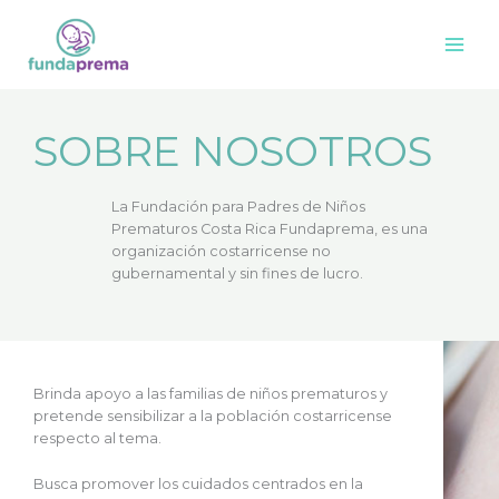
Omitir
Main
e
Men
ir
al
contenido
SOBRE NOSOTROS
La Fundación para Padres de Niños
Prematuros Costa Rica Fundaprema, es una
organización costarricense no
gubernamental y sin fines de lucro.
Brinda apoyo a las familias de niños prematuros y
pretende sensibilizar a la población costarricense
respecto al tema.
Busca promover los cuidados centrados en la