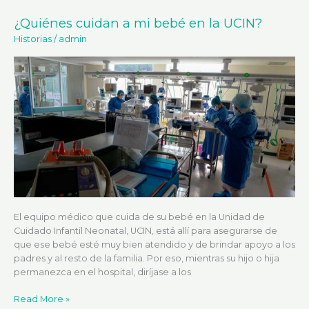
¿Quiénes cuidan a mi bebé en la UCIN?
¿Quiénes
cuidan
Historias
/
admin
a
mi
bebé
en
la
UCIN?
El equipo médico que cuida de su bebé en la Unidad de
Cuidado Infantil Neonatal, UCIN, está allí para asegurarse de
que ese bebé esté muy bien atendido y de brindar apoyo a los
padres y al resto de la familia. Por eso, mientras su hijo o hija
permanezca en el hospital, diríjase a los
Read More »