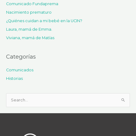
Comunicado Fundaprema
Nacimiento prematuro
¿Quiénes cuidan a mi bebé en la UCIN?
Laura, mamá de Emma.
Viviana, mamá de Matías
Categorías
Comunicados
Historias
B
u
s
c
a