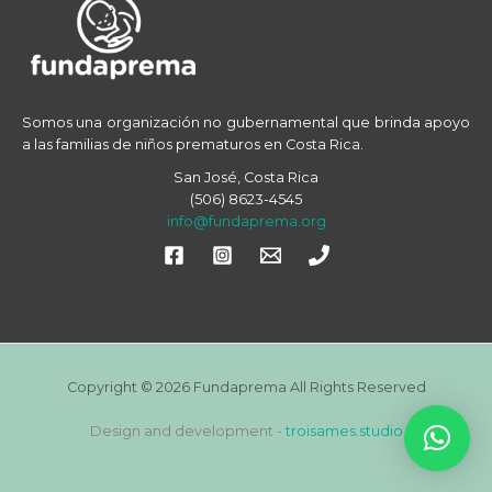
r
:
Somos una organización no gubernamental que brinda apoyo
a las familias de niños prematuros en Costa Rica.
San José, Costa Rica
(506) 8623-4545
info@fundaprema.org
Copyright © 2026 Fundaprema All Rights Reserved
Design and development -
troisames.studio