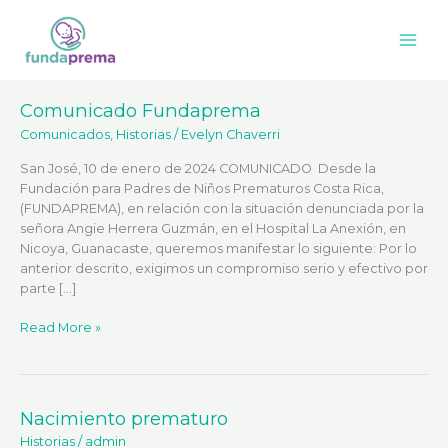
Omitir
Main
e
Men
ir
al
contenido
Comunicado Fundaprema
Comunicado
Fundaprema
Comunicados
,
Historias
/
Evelyn Chaverri
San José, 10 de enero de 2024 COMUNICADO Desde la
Fundación para Padres de Niños Prematuros Costa Rica,
(FUNDAPREMA), en relación con la situación denunciada por la
señora Angie Herrera Guzmán, en el Hospital La Anexión, en
Nicoya, Guanacaste, queremos manifestar lo siguiente: Por lo
anterior descrito, exigimos un compromiso serio y efectivo por
parte […]
Read More »
Nacimiento prematuro
Nacimiento
prematuro
Historias
/
admin