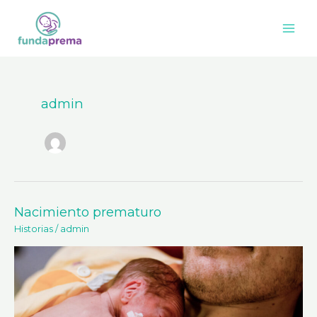
Omitir
Main
e
Men
ir
al
contenido
admin
Nacimiento prematuro
Nacimiento
prematuro
Historias
/
admin