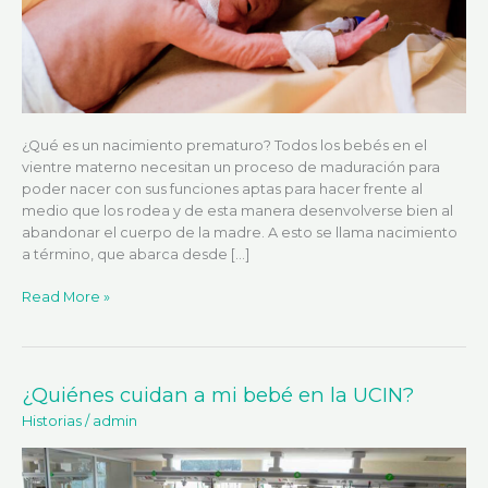
¿Qué es un nacimiento prematuro? Todos los bebés en el
vientre materno necesitan un proceso de maduración para
poder nacer con sus funciones aptas para hacer frente al
medio que los rodea y de esta manera desenvolverse bien al
abandonar el cuerpo de la madre. A esto se llama nacimiento
a término, que abarca desde […]
Read More »
¿Quiénes cuidan a mi bebé en la UCIN?
¿Quiénes
cuidan
Historias
/
admin
a
mi
bebé